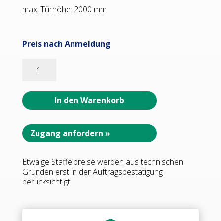
max. Türhöhe: 2000 mm
Preis nach Anmeldung
93045_91/55
Wellness
Partition
3
In den Warenkorb
-
Kabinen-
Anlage
Zugang anfordern »
Wand
/
Etwaige Staffelpreise werden aus technischen
Wand
Gründen erst in der Auftragsbestätigung
rechts
berücksichtigt.
Menge