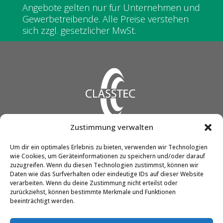
Angebote gelten nur für Unternehmen und
Gewerbetreibende. Alle Preise verstehen
sich zzgl. gesetzlicher MwSt.
Zustimmung verwalten
CLASSTEC GmbH & Co. KG
Um dir ein optimales Erlebnis zu bieten, verwenden wir Technologien
wie Cookies, um Geräteinformationen zu speichern und/oder darauf
Friedrich-Engels-Str. 12
zuzugreifen. Wenn du diesen Technologien zustimmst, können wir
51545 Waldbröl
Daten wie das Surfverhalten oder eindeutige IDs auf dieser Website
verarbeiten. Wenn du deine Zustimmung nicht erteilst oder
zurückziehst, können bestimmte Merkmale und Funktionen
beeinträchtigt werden.
Telefon:
02291 / 90298-0
E-Mail:
info@classtec.de