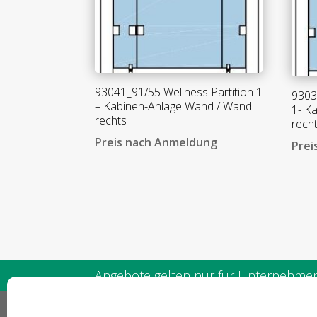
93041_91/55 Wellness Partition 1
9303
– Kabinen-Anlage Wand / Wand
1- K
rechts
rech
Preis nach Anmeldung
Prei
Angebote gelten nur für Unternehmen 