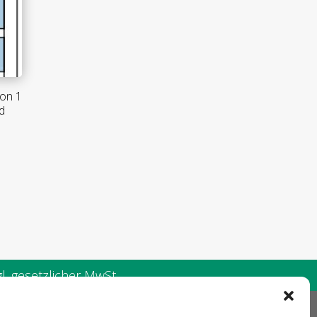
ion 1
d
. gesetzlicher MwSt.