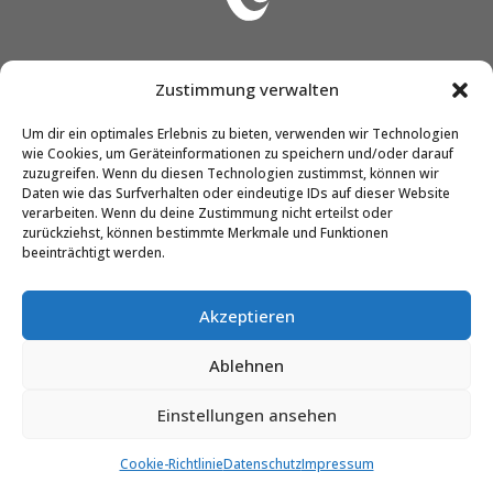
CLASSTEC GmbH & Co. KG
Zustimmung verwalten
Friedrich-Engels-Str. 12
Um dir ein optimales Erlebnis zu bieten, verwenden wir Technologien
51545 Waldbröl
wie Cookies, um Geräteinformationen zu speichern und/oder darauf
zuzugreifen. Wenn du diesen Technologien zustimmst, können wir
Daten wie das Surfverhalten oder eindeutige IDs auf dieser Website
Telefon:
02291 / 90298-0
verarbeiten. Wenn du deine Zustimmung nicht erteilst oder
zurückziehst, können bestimmte Merkmale und Funktionen
E-Mail:
info@classtec.de
beeinträchtigt werden.
AGB
Akzeptieren
Impressum
Ablehnen
Datenschutz
Einstellungen ansehen
Cookie-Richtlinie
Datenschutz
Impressum