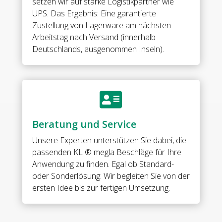
setzen wir auf starke Logistikpartner wie
mm
UPS. Das Ergebnis: Eine garantierte
ESG•
Zustellung von Lagerware am nächsten
nur
Arbeitstag nach Versand (innerhalb
paarweise
Deutschlands, ausgenommen Inseln).
anwendbar
mit
Art.
09539

Menge
Beratung und Service
Unsere Experten unterstützen Sie dabei, die
passenden KL ® megla Beschläge für Ihre
Anwendung zu finden. Egal ob Standard-
oder Sonderlösung: Wir begleiten Sie von der
ersten Idee bis zur fertigen Umsetzung.