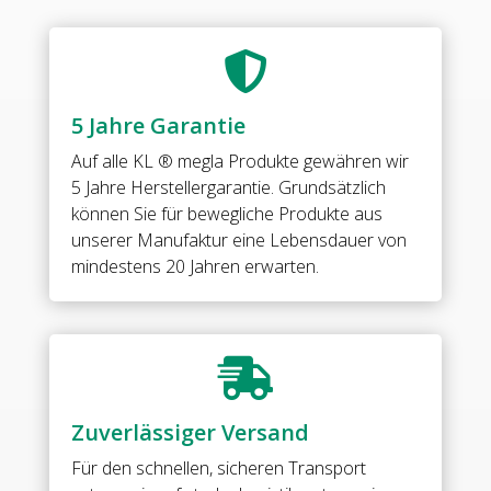
Messing•
Oberfläche
Nickel

gebürstet
(Edelstahloptik)•
5 Jahre Garantie
eckige
Formgebung•
Auf alle
KL ® megla Produkte
gewähren wir
mit
5 Jahre Herstellergarantie. Grundsätzlich
Schraubenabdeckungen•
können Sie für bewegliche Produkte aus
für
unserer Manufaktur eine Lebensdauer von
Innentüren•
mindestens 20 Jahren erwarten.
Glas-
Glas
180°•
unteres

Band
DIN
Zuverlässiger Versand
links•
für
Für den schnellen, sicheren Transport
8