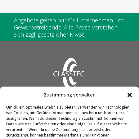
Angebote gelten nur für Unternehmen und
Gewerbetreibende. Alle Preise verstehen
sich zzgl. gesetzlicher MwSt.
Zustimmung verwalten
CLASSTEC GmbH & Co. KG
Um dir ein optimales Erlebnis zu bieten, verwenden wir Technologien
wie Cookies, um Geräteinformationen zu speichern und/oder darauf
Friedrich-Engels-Str. 12
zuzugreifen. Wenn du diesen Technologien zustimmst, können wir
51545 Waldbröl
Daten wie das Surfverhalten oder eindeutige IDs auf dieser Website
verarbeiten. Wenn du deine Zustimmung nicht erteilst oder
zurückziehst, können bestimmte Merkmale und Funktionen