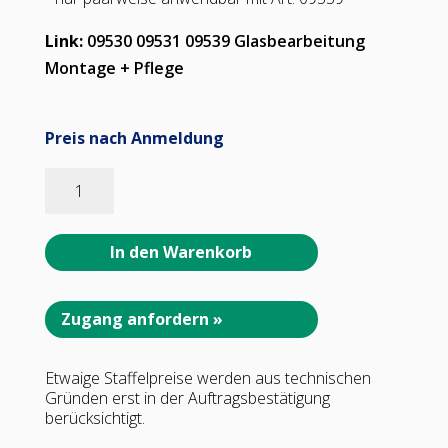
Link:
09530 09531 09539 Glasbearbeitung
Montage + Pflege
Preis nach Anmeldung
09530_55
Chalet®
AT
Glastür-
In den Warenkorb
Beschlag
für
Innentüren
Zugang anfordern »
G-
G180°
Etwaige Staffelpreise werden aus technischen
selbstschließendes
Gründen erst in der Auftragsbestätigung
Anschlagtürband•
berücksichtigt.
Basismaterial: