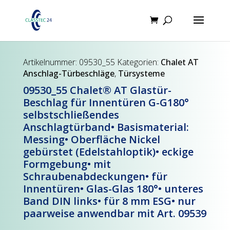
Products
search
Artikelnummer:
09530_55
Kategorien:
Chalet AT
Anschlag-Türbeschläge
,
Türsysteme
09530_55 Chalet® AT Glastür-
Beschlag für Innentüren G-G180°
selbstschließendes
Anschlagtürband• Basismaterial:
Messing• Oberfläche Nickel
gebürstet (Edelstahloptik)• eckige
Formgebung• mit
Schraubenabdeckungen• für
Innentüren• Glas-Glas 180°• unteres
Band DIN links• für 8 mm ESG• nur
paarweise anwendbar mit Art. 09539