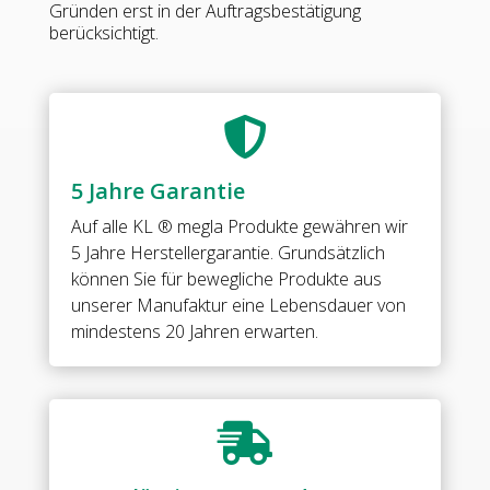
Gründen erst in der Auftragsbestätigung
Form•
berücksichtigt.
Basismaterial:
Messing•
Oberfläche:
mattverchromt•

Bandbock
und
5 Jahre Garantie
Rolle
aus
Auf alle
KL ® megla Produkte
gewähren wir
Edelstahl•
5 Jahre Herstellergarantie. Grundsätzlich
mit
können Sie für bewegliche Produkte aus
Anschraubplatte
unserer Manufaktur eine Lebensdauer von
80
mindestens 20 Jahren erwarten.
mm
•
mit
90°

Feststellung
•