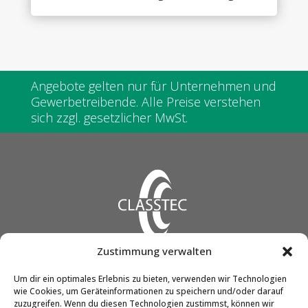
Angebote gelten nur für Unternehmen und
Gewerbetreibende. Alle Preise verstehen
sich zzgl. gesetzlicher MwSt.
Zustimmung verwalten
CLASSTEC GmbH & Co. KG
Um dir ein optimales Erlebnis zu bieten, verwenden wir Technologien
wie Cookies, um Geräteinformationen zu speichern und/oder darauf
Friedrich-Engels-Str. 12
zuzugreifen. Wenn du diesen Technologien zustimmst, können wir