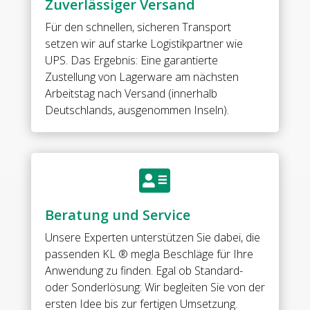
Zuverlässiger Versand
beidseitig
öffnend
Für den schnellen, sicheren Transport
•
setzen wir auf starke Logistikpartner wie
für
UPS. Das Ergebnis: Eine garantierte
Glasdicke
Zustellung von Lagerware am nächsten
10
Arbeitstag nach Versand (innerhalb
mm
Deutschlands, ausgenommen Inseln).
Menge

Beratung und Service
Unsere Experten unterstützen Sie dabei, die
passenden KL ® megla Beschläge für Ihre
Anwendung zu finden. Egal ob Standard-
oder Sonderlösung: Wir begleiten Sie von der
ersten Idee bis zur fertigen Umsetzung.