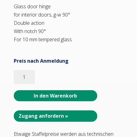
Glass door hinge
for interior doors, g-w 90°
Double action
With notch 90°
For 10 mm tempered glass
Preis nach Anmeldung
94831_46
Chalet
PT
Glastür-
In den Warenkorb
Beschlagfür
Innentüren
Glas-
Zugang anfordern »
Wand
90°
Etwaige Staffelpreise werden aus technischen
eckige