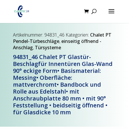
Products
search
Artikelnummer:
94831_46
Kategorien:
Chalet PT
Pendel-Türbeschläge
,
einseitig öffnend -
Anschlag
,
Türsysteme
94831_46 Chalet PT Glastür-
Beschlagfür Innentüren Glas-Wand
90° eckige Form• Basismaterial:
Messing• Oberfläche:
mattverchromt• Bandbock und
Rolle aus Edelstahl• mit
Anschraubplatte 80 mm • mit 90°
Feststellung • beidseitig öffnend •
für Glasdicke 10 mm