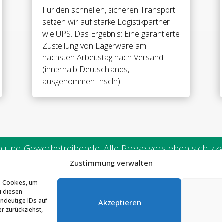
door
Für den schnellen, sicheren Transport
hinge,
setzen wir auf starke Logistikpartner
g-
wie UPS. Das Ergebnis: Eine garantierte
g
Zustellung von Lagerware am
180°
nächsten Arbeitstag nach Versand
Double
(innerhalb Deutschlands,
action
ausgenommen Inseln).
For
8
&
10
mm
tempered
und Gewerbetreibende. Alle Preise verstehen sich zzgl
glass
Zustimmung verwalten
Menge
e Cookies, um
SSTEC GmbH & Co. KG
Telefon:
02291 / 90298-0
u diesen
ndeutige IDs auf
Akzeptieren
drich-Engels-Str. 12
E-Mail:
info@classtec.de
r zurückziehst,
45 Waldbröl