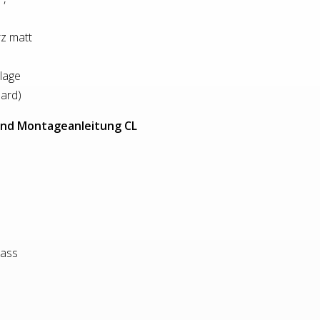
z matt
llage
ard)
und Montageanleitung CL
lass