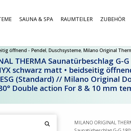
TEME
SAUNA & SPA
RAUMTEILER
ZUBEHÖR
itig öffnend - Pendel
,
Duschsysteme
,
Milano Original The
AL THERMA Saunatürbeschlag G-G 18
X schwarz matt • beidseitig öffnend
 ESG (Standard) // Milano Original D
80° Double action For 8 & 10 mm te
MILANO ORIGINAL THER
Saunatürbeschlag G-G 180°