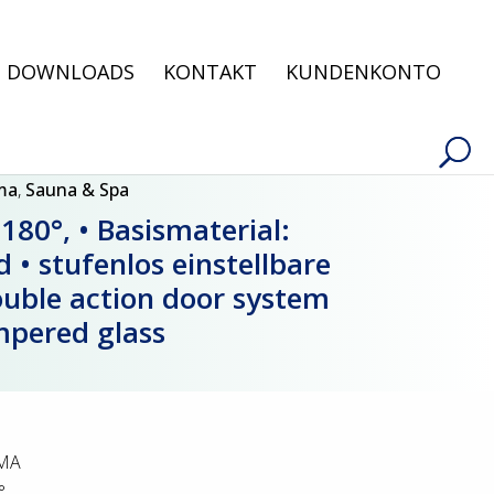
Products
search
DOWNLOADS
KONTAKT
KUNDENKONTO
rma
,
Sauna & Spa
0°, • Basismaterial:
 • stufenlos einstellbare
ouble action door system
mpered glass
MA
,