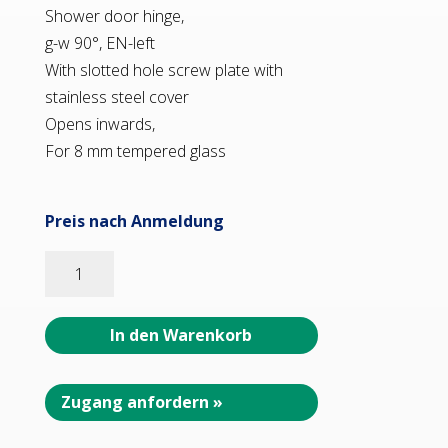
Shower door hinge,
g-w 90°, EN-left
With slotted hole screw plate with
stainless steel cover
Opens inwards,
For 8 mm tempered glass
Preis nach Anmeldung
16413_31
WELLNESS
PREMIUM
Duschtürbeschlag
In den Warenkorb
G-
W
90°
Zugang anfordern »
•
Basismaterial: