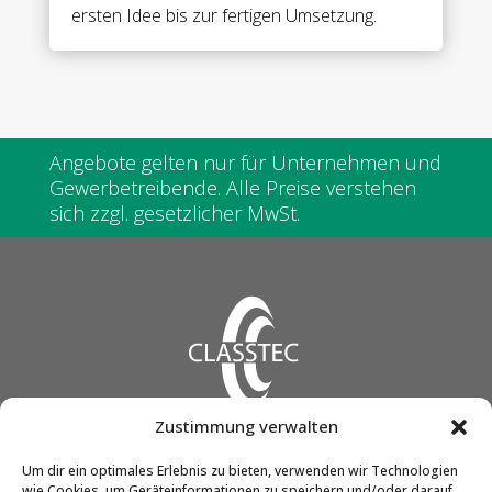
ersten Idee bis zur fertigen Umsetzung.
cover
Opens
inwards,
For
8
mm
Angebote gelten nur für Unternehmen und
tempered
Gewerbetreibende. Alle Preise verstehen
glass
sich zzgl. gesetzlicher MwSt.
Menge
Zustimmung verwalten
CLASSTEC GmbH & Co. KG
Um dir ein optimales Erlebnis zu bieten, verwenden wir Technologien
wie Cookies, um Geräteinformationen zu speichern und/oder darauf