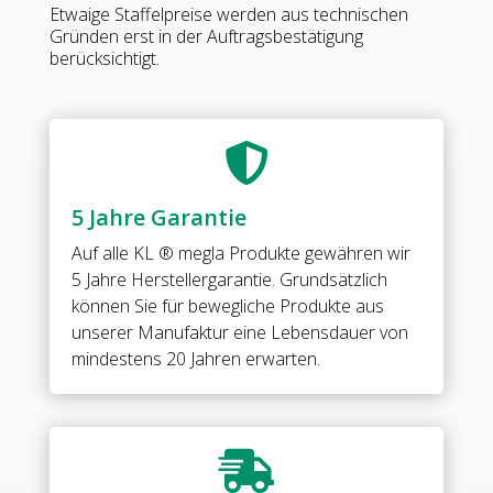
Etwaige Staffelpreise werden aus technischen
Messing
Gründen erst in der Auftragsbestätigung
•
berücksichtigt.
Oberfläche:
glanzverchromt
•
DIN-

links
•
5 Jahre Garantie
mit
Langlochanschraubplatte
Auf alle
KL ® megla Produkte
gewähren wir
•
5 Jahre Herstellergarantie. Grundsätzlich
Abdeckung
können Sie für bewegliche Produkte aus
aus
unserer Manufaktur eine Lebensdauer von
Edelstahl
mindestens 20 Jahren erwarten.
•
Nach
innen
öffnend

•