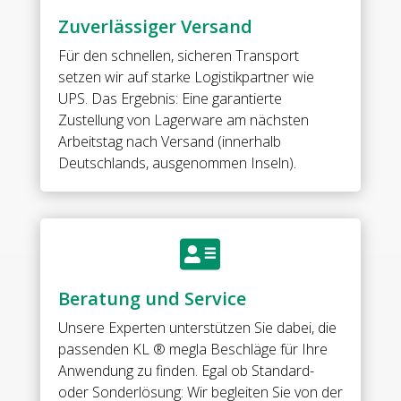
Für
Zuverlässiger Versand
8
mm
Für den schnellen, sicheren Transport
ESG
setzen wir auf starke Logistikpartner wie
//
UPS. Das Ergebnis: Eine garantierte
Shower
Zustellung von Lagerware am nächsten
door
Arbeitstag nach Versand (innerhalb
hinge,
Deutschlands, ausgenommen Inseln).
g-
w
90°,
left

With
slotted
Beratung und Service
hole
screw
Unsere Experten unterstützen Sie dabei, die
plate
passenden KL ® megla Beschläge für Ihre
with
Anwendung zu finden. Egal ob Standard-
stainless
oder Sonderlösung: Wir begleiten Sie von der
steel