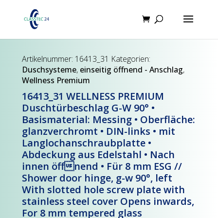
Products
search
Artikelnummer:
16413_31
Kategorien:
Duschsysteme
,
einseitig öffnend - Anschlag
,
Wellness Premium
16413_31 WELLNESS PREMIUM
Duschtürbeschlag G-W 90° •
Basismaterial: Messing • Oberfläche:
glanzverchromt • DIN-links • mit
Langlochanschraubplatte •
Abdeckung aus Edelstahl • Nach
innen öffnend • Für 8 mm ESG //
Shower door hinge, g-w 90°, left
With slotted hole screw plate with
stainless steel cover Opens inwards,
For 8 mm tempered glass