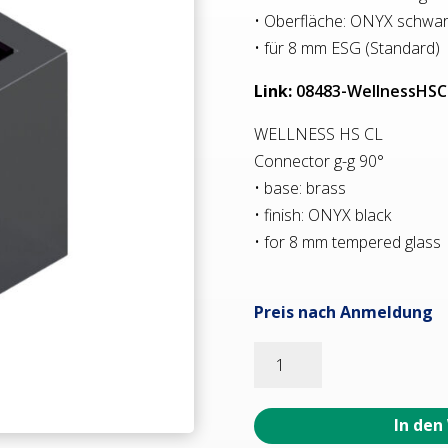
• Oberfläche: ONYX schwar
• für 8 mm ESG (Standard)
Link:
08483-WellnessHSC
WELLNESS HS CL
Connector g-g 90°
• base: brass
• finish: ONYX black
• for 8 mm tempered glass
Preis nach Anmeldung
08483_65
WELLNESS
HS
CL
In den
Winkelverbinder