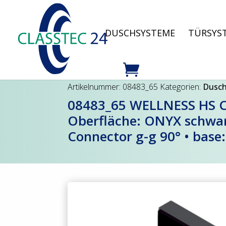
DUSCHSYSTEME
TÜRSYS
Artikelnummer:
08483_65
Kategorien:
Dusc
08483_65 WELLNESS HS CL
Oberfläche: ONYX schwar
Connector g-g 90° • base: