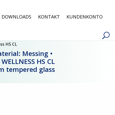
Products
search
DOWNLOADS
KONTAKT
KUNDENKONTO
ess HS CL
erial: Messing •
// WELLNESS HS CL
 mm tempered glass