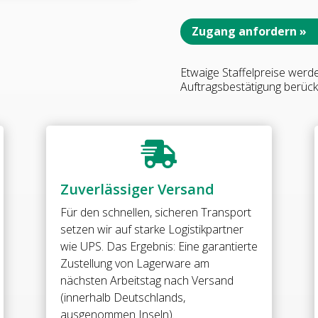
G-
G
Zugang anfordern »
90°
•
Etwaige Staffelpreise werd
Basismaterial:
Auftragsbestätigung berücks
Messing
•
Oberfläche:
ONYX

schwarz
matt
Zuverlässiger Versand
•
für
Für den schnellen, sicheren Transport
8
setzen wir auf starke Logistikpartner
mm
wie UPS. Das Ergebnis: Eine garantierte
ESG
Zustellung von Lagerware am
(Standard)
nächsten Arbeitstag nach Versand
//
(innerhalb Deutschlands,
WELLNESS
ausgenommen Inseln).