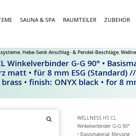
TEME
SAUNA & SPA
RAUMTEILER
ZUBEHÖR
hsysteme
,
Hebe-Senk Anschlag- & Pendel-Beschläge
,
Welln
 Winkelverbinder G-G 90° • Basismat
z matt • für 8 mm ESG (Standard) 
 brass • finish: ONYX black • for 8
WELLNESS HS CL
Winkelverbinder G-G 90°
• Basismaterial: Messing