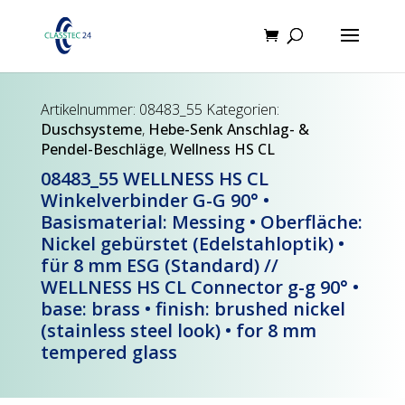
Products
search
Artikelnummer:
08483_55
Kategorien:
Duschsysteme
,
Hebe-Senk Anschlag- &
Pendel-Beschläge
,
Wellness HS CL
08483_55 WELLNESS HS CL
Winkelverbinder G-G 90° •
Basismaterial: Messing • Oberfläche:
Nickel gebürstet (Edelstahloptik) •
für 8 mm ESG (Standard) //
WELLNESS HS CL Connector g-g 90° •
base: brass • finish: brushed nickel
(stainless steel look) • for 8 mm
tempered glass