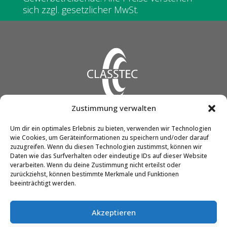
sich zzgl. gesetzlicher MwSt.
Zustimmung verwalten
CLASSTEC GmbH & Co. KG
Um dir ein optimales Erlebnis zu bieten, verwenden wir Technologien
wie Cookies, um Geräteinformationen zu speichern und/oder darauf
Friedrich-Engels-Str. 12
zuzugreifen. Wenn du diesen Technologien zustimmst, können wir
51545 Waldbröl
Daten wie das Surfverhalten oder eindeutige IDs auf dieser Website
verarbeiten. Wenn du deine Zustimmung nicht erteilst oder
zurückziehst, können bestimmte Merkmale und Funktionen
beeinträchtigt werden.
Telefon:
02291 / 90298-0
E-Mail:
info@classtec.de
Akzeptieren