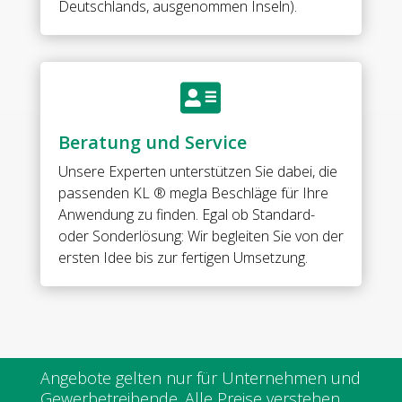
Deutschlands, ausgenommen Inseln).
nickel
(stainless
steel
look)

•
for
Beratung und Service
8
mm
Unsere Experten unterstützen Sie dabei, die
tempered
passenden KL ® megla Beschläge für Ihre
glass
Anwendung zu finden. Egal ob Standard-
Menge
oder Sonderlösung: Wir begleiten Sie von der
ersten Idee bis zur fertigen Umsetzung.
Angebote gelten nur für Unternehmen und
Gewerbetreibende. Alle Preise verstehen