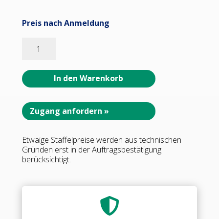
Preis nach Anmeldung
08483_55
WELLNESS
HS
CL
In den Warenkorb
Winkelverbinder
G-
G
Zugang anfordern »
90°
•
Etwaige Staffelpreise werden aus technischen
Basismaterial:
Gründen erst in der Auftragsbestätigung
Messing
berücksichtigt.
•
Oberfläche:
Nickel
gebürstet

(Edelstahloptik)