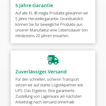
•
5 Jahre Garantie
für
8
Auf alle
KL ® megla Produkte
gewähren wir
mm
5 Jahre Herstellergarantie. Grundsätzlich
ESG
können Sie für bewegliche Produkte aus
(Standard)
unserer Manufaktur eine Lebensdauer von
//
mindestens 20 Jahren erwarten.
WELLNESS
HS
CL
Connector

g-
g
Zuverlässiger Versand
90°
•
Für den schnellen, sicheren Transport
base:
setzen wir auf starke Logistikpartner wie
brass
UPS. Das Ergebnis: Eine garantierte
•
Zustellung von Lagerware am nächsten
finish:
Arbeitstag nach Versand (innerhalb
brushed