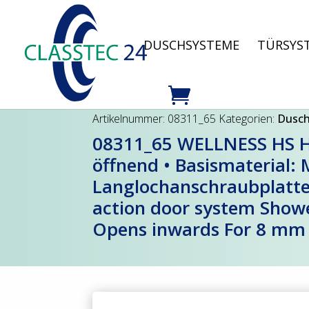
DUSCHSYSTEME
TÜRSYS
Artikelnummer:
08311_65
Kategorien:
Dusc
08311_65 WELLNESS HS He
öffnend • Basismaterial:
Langlochanschraubplatte
action door system Showe
Opens inwards For 8 mm