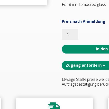
For 8 mm tempered glass
Preis nach Anmeldung
08311_65
WELLNESS
HS
Hebesenk-
In den
Duschtürbeschlag
G-
W
Zugang anfordern »
90°,
DIN
Etwaige Staffelpreise werd
rechts,
Auftragsbestätigung berücks
innen
öffnend
•
Basismaterial:
