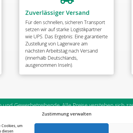
Messing
•
Zuverlässiger Versand
Oberfläche:
ONYX
Für den schnellen, sicheren Transport
schwarz
setzen wir auf starke Logistikpartner
matt
wie UPS. Das Ergebnis: Eine garantierte
•
Zustellung von Lagerware am
mit
nächsten Arbeitstag nach Versand
Langlochanschraubplatte
(innerhalb Deutschlands,
und
ausgenommen Inseln).
•
Vollabdeckung
•
für
8
mm
und Gewerbetreibende. Alle Preise verstehen sich zzgl
ESG
Zustimmung verwalten
//
WELLNESS
e Cookies, um
SSTEC GmbH & Co. KG
Telefon:
02291 / 90298-0
HS
u diesen