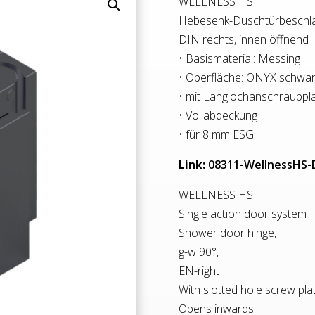
WELLNESS HS
Hebesenk-Duschtürbeschla
DIN rechts, innen öffnend
• Basismaterial: Messing
• Oberfläche: ONYX schwar
• mit Langlochanschraubpl
• Vollabdeckung
• für 8 mm ESG
Link:
08311-WellnessHS-
WELLNESS HS
Single action door system
Shower door hinge,
g-w 90°,
EN-right
With slotted hole screw pla
Opens inwards