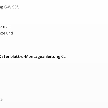
g G-W 90°,
z matt
atte und
Datenblatt-u-Montageanleitung CL
te