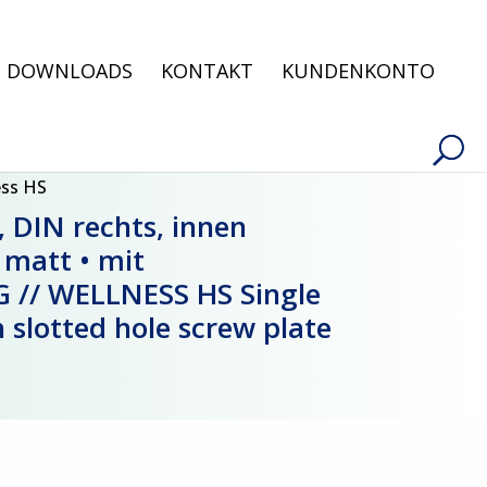
Products
search
DOWNLOADS
KONTAKT
KUNDENKONTO
ess HS
DIN rechts, innen
 matt • mit
G // WELLNESS HS Single
 slotted hole screw plate