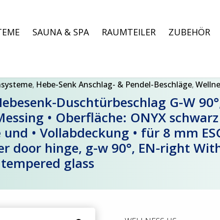
TEME
SAUNA & SPA
RAUMTEILER
ZUBEHÖR
hsysteme
,
Hebe-Senk Anschlag- & Pendel-Beschläge
,
Welln
besenk-Duschtürbeschlag G-W 90°, 
 Messing • Oberfläche: ONYX schwarz
 und • Vollabdeckung • für 8 mm ES
r door hinge, g-w 90°, EN-right With
 tempered glass