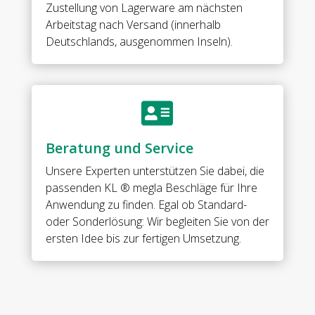
•
Zustellung von Lagerware am nächsten
base:
Arbeitstag nach Versand (innerhalb
brass
Deutschlands, ausgenommen Inseln).
•
finish:
ONYX
black

•
with
Beratung und Service
full
cover
Unsere Experten unterstützen Sie dabei, die
•
passenden KL ® megla Beschläge für Ihre
for
Anwendung zu finden. Egal ob Standard-
8
oder Sonderlösung: Wir begleiten Sie von der
&
ersten Idee bis zur fertigen Umsetzung.
10
mm
tempered
glass
Menge