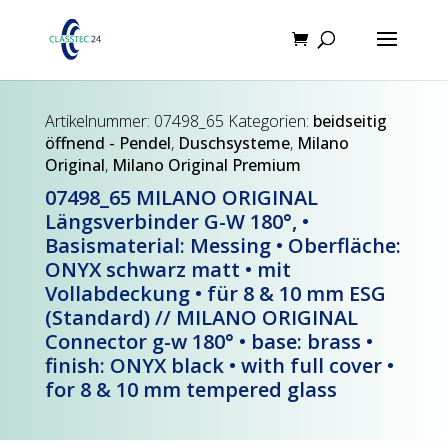
Products
search
Artikelnummer:
07498_65
Kategorien:
beidseitig
öffnend - Pendel
,
Duschsysteme
,
Milano
Original
,
Milano Original Premium
07498_65 MILANO ORIGINAL
Längsverbinder G-W 180°, •
Basismaterial: Messing • Oberfläche:
ONYX schwarz matt • mit
Vollabdeckung • für 8 & 10 mm ESG
(Standard) // MILANO ORIGINAL
Connector g-w 180° • base: brass •
finish: ONYX black • with full cover •
for 8 & 10 mm tempered glass