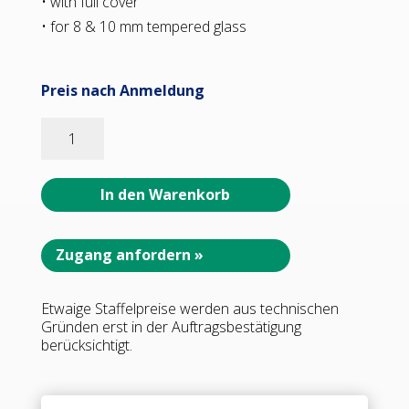
• with full cover
• for 8 & 10 mm tempered glass
Preis nach Anmeldung
07498_65
MILANO
ORIGINAL
Längsverbinder
In den Warenkorb
G-
W
180°,
Zugang anfordern »
•
Basismaterial:
Etwaige Staffelpreise werden aus technischen
Messing
Gründen erst in der Auftragsbestätigung
•
berücksichtigt.
Oberfläche:
ONYX
schwarz