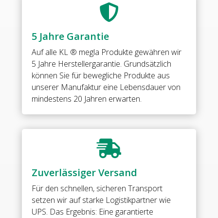
matt

•
mit
5 Jahre Garantie
Vollabdeckung
•
Auf alle
KL ® megla Produkte
gewähren wir
für
5 Jahre Herstellergarantie. Grundsätzlich
8
können Sie für bewegliche Produkte aus
&
unserer Manufaktur eine Lebensdauer von
10
mindestens 20 Jahren erwarten.
mm
ESG
(Standard)
//

MILANO
ORIGINAL
Zuverlässiger Versand
Connector
g-
Für den schnellen, sicheren Transport
w
setzen wir auf starke Logistikpartner wie
180°
UPS. Das Ergebnis: Eine garantierte