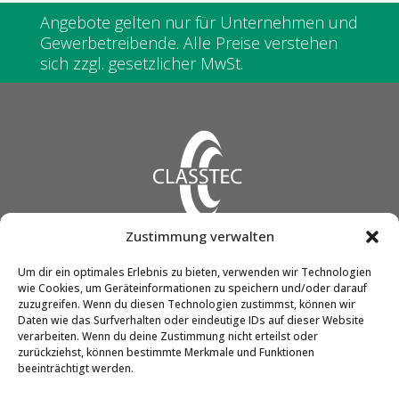
Angebote gelten nur für Unternehmen und
Gewerbetreibende. Alle Preise verstehen
sich zzgl. gesetzlicher MwSt.
Zustimmung verwalten
CLASSTEC GmbH & Co. KG
Um dir ein optimales Erlebnis zu bieten, verwenden wir Technologien
wie Cookies, um Geräteinformationen zu speichern und/oder darauf
Friedrich-Engels-Str. 12
zuzugreifen. Wenn du diesen Technologien zustimmst, können wir
51545 Waldbröl
Daten wie das Surfverhalten oder eindeutige IDs auf dieser Website
verarbeiten. Wenn du deine Zustimmung nicht erteilst oder
zurückziehst, können bestimmte Merkmale und Funktionen
beeinträchtigt werden.
Telefon:
02291 / 90298-0