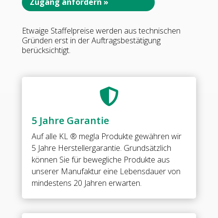
135°,
Zugang anfordern »
•
Basismaterial:
Etwaige Staffelpreise werden aus technischen
Messing
Gründen erst in der Auftragsbestätigung
•
berücksichtigt.
Oberfläche:
ONYX
schwarz
matt

•
beidseitig
5 Jahre Garantie
öffnend
•
Auf alle
KL ® megla Produkte
gewähren wir
stufenlos
5 Jahre Herstellergarantie. Grundsätzlich
einstellbare
können Sie für bewegliche Produkte aus
Nulllage
unserer Manufaktur eine Lebensdauer von
•
mindestens 20 Jahren erwarten.
Sondergradzahl
nach
Rücksprache