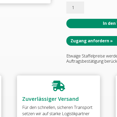
07140_31
MILANO
PUR
Duschtürbeschlag
In den
G-
G
90°,
Zugang anfordern »
•
Basismaterial:
Etwaige Staffelpreise werd
Messing
Auftragsbestätigung berücks
•
Oberfläche:
glanzverchromt
•

beidseitig
öffnend
Zuverlässiger Versand
•
stufenlos
Für den schnellen, sicheren Transport
einstellbare
setzen wir auf starke Logistikpartner