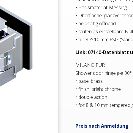
• Basismaterial: Messing
• Oberfläche: glanzverchro
• beidseitig öffnend
• stufenlos einstellbare Nul
• für 8 & 10 mm ESG (Stand
Link:
07140-Datenblatt 
MILANO PUR
Shower door hinge g-g 90°
• base: brass
• finish: bright chrome
• double action
• for 8 & 10 mm tempered 
Preis nach Anmeldung