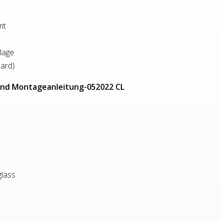
mt
llage
ard)
und Montageanleitung-052022 CL
glass