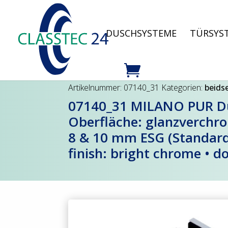
DUSCHSYSTEME
TÜRSYS
Artikelnummer:
07140_31
Kategorien:
beidse
07140_31 MILANO PUR Dus
Oberfläche: glanzverchrom
8 & 10 mm ESG (Standard)
finish: bright chrome • 