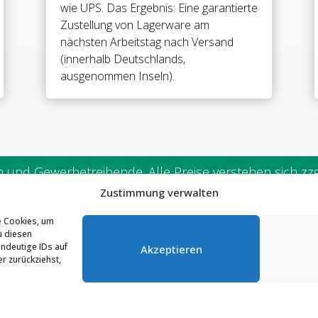
Nulllage
wie UPS. Das Ergebnis: Eine garantierte
•
Zustellung von Lagerware am
für
nächsten Arbeitstag nach Versand
8
(innerhalb Deutschlands,
&
ausgenommen Inseln).
10
mm
ESG
(Standard)
//
MILANO
und Gewerbetreibende. Alle Preise verstehen sich zzgl
PUR
Zustimmung verwalten
Shower
door
e Cookies, um
SSTEC GmbH & Co. KG
Telefon:
02291 / 90298-0
hinge
u diesen
ndeutige IDs auf
Akzeptieren
g-
drich-Engels-Str. 12
E-Mail:
info@classtec.de
r zurückziehst,
g
45 Waldbröl
90°
•
base: