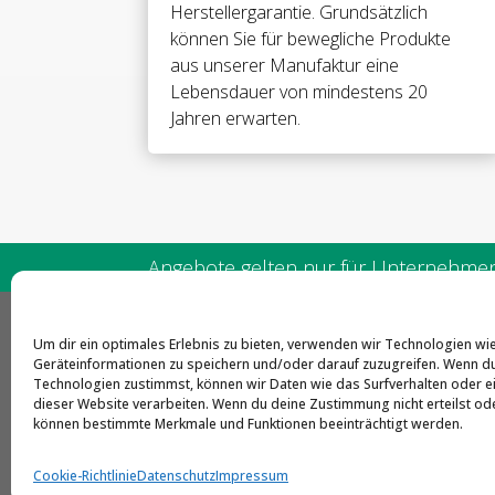
Herstellergarantie. Grundsätzlich
können Sie für bewegliche Produkte
aus unserer Manufaktur eine
Lebensdauer von mindestens 20
Jahren erwarten.
Angebote gelten nur für Unternehmen 
Um dir ein optimales Erlebnis zu bieten, verwenden wir Technologien wi
CLA
Geräteinformationen zu speichern und/oder darauf zuzugreifen. Wenn d
Technologien zustimmst, können wir Daten wie das Surfverhalten oder ei
Frie
dieser Website verarbeiten. Wenn du deine Zustimmung nicht erteilst ode
können bestimmte Merkmale und Funktionen beeinträchtigt werden.
515
Cookie-Richtlinie
Datenschutz
Impressum