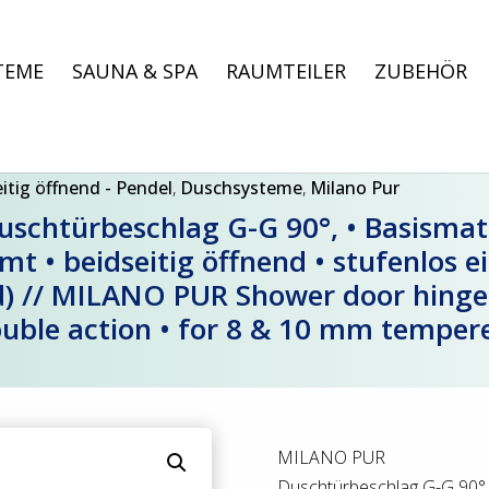
TEME
SAUNA & SPA
RAUMTEILER
ZUBEHÖR
itig öffnend - Pendel
,
Duschsysteme
,
Milano Pur
chtürbeschlag G-G 90°, • Basismate
t • beidseitig öffnend • stufenlos ei
 // MILANO PUR Shower door hinge g
double action • for 8 & 10 mm temper
MILANO PUR
Duschtürbeschlag G-G 90°,