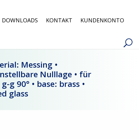
Products
search
DOWNLOADS
KONTAKT
KUNDENKONTO
rial: Messing •
nstellbare Nulllage • für
-g 90° • base: brass •
ed glass