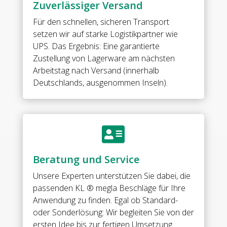
Zuverlässiger Versand
10
mm
Für den schnellen, sicheren Transport
ESG
setzen wir auf starke Logistikpartner wie
(Standard)
UPS. Das Ergebnis: Eine garantierte
//
Zustellung von Lagerware am nächsten
MILANO
Arbeitstag nach Versand (innerhalb
PUR
Deutschlands, ausgenommen Inseln).
Shower
door
hinge
g-

w
90°
Beratung und Service
•
base:
Unsere Experten unterstützen Sie dabei, die
brass
passenden KL ® megla Beschläge für Ihre
•
Anwendung zu finden. Egal ob Standard-
finish:
oder Sonderlösung: Wir begleiten Sie von der
brushed
ersten Idee bis zur fertigen Umsetzung.