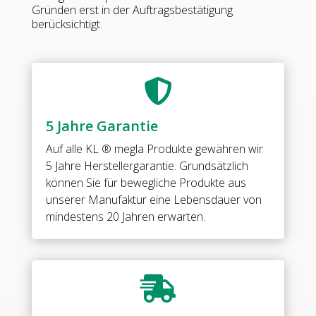
Messing
Gründen erst in der Auftragsbestätigung
•
berücksichtigt.
Oberfläche:
Nickel
gebürstet
(Edelstahloptik)

•
beidseitige
5 Jahre Garantie
Anschraublasche
•
Auf alle
KL ® megla Produkte
gewähren wir
beidseitig
5 Jahre Herstellergarantie. Grundsätzlich
öffnend
können Sie für bewegliche Produkte aus
•
unserer Manufaktur eine Lebensdauer von
stufenlos
mindestens 20 Jahren erwarten.
einstellbare
Nulllage
•
für

8
&