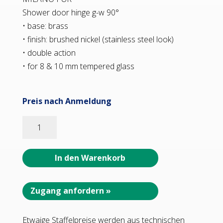
Shower door hinge g-w 90°
• base: brass
• finish: brushed nickel (stainless steel look)
• double action
• for 8 & 10 mm tempered glass
Preis nach Anmeldung
07120_55
MILANO
PUR
Duschtürbeschlag
In den Warenkorb
G-
W
90°,
Zugang anfordern »
•
Basismaterial:
Etwaige Staffelpreise werden aus technischen