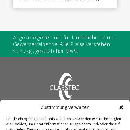
nickel
(stainless
steel
look)
•
double
Angebote gelten nur für Unternehmen und
action
Gewerbetreibende. Alle Preise verstehen
•
sich zzgl. gesetzlicher MwSt.
for
8
&
10
mm
tempered
glass
Menge
Zustimmung verwalten
CLASSTEC GmbH & Co. KG
Um dir ein optimales Erlebnis zu bieten, verwenden wir Technologien
wie Cookies, um Geräteinformationen zu speichern und/oder darauf
Friedrich-Engels-Str. 12
zuzugreifen. Wenn du diesen Technologien zustimmst, können wir