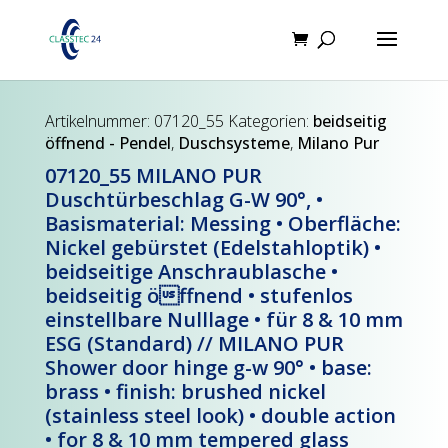
Products
search
Artikelnummer:
07120_55
Kategorien:
beidseitig
öffnend - Pendel
,
Duschsysteme
,
Milano Pur
07120_55 MILANO PUR
Duschtürbeschlag G-W 90°, •
Basismaterial: Messing • Oberfläche:
Nickel gebürstet (Edelstahloptik) •
beidseitige Anschraublasche •
beidseitig öffnend • stufenlos
einstellbare Nulllage • für 8 & 10 mm
ESG (Standard) // MILANO PUR
Shower door hinge g-w 90° • base:
brass • finish: brushed nickel
(stainless steel look) • double action
• for 8 & 10 mm tempered glass