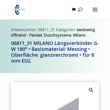
Products
search
Artikelnummer:
06811_31
Kategorien:
beidseitig
öffnend - Pendel
,
Duschsysteme
,
Milano
06811_31 MILANO Längsverbinder G-
W 180° • Basismaterial: Messing •
Oberfläche: glanzverchromt • für 8
mm ESG