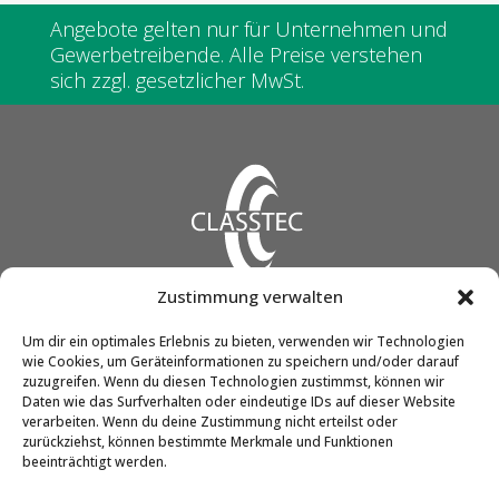
Angebote gelten nur für Unternehmen und
Gewerbetreibende. Alle Preise verstehen
sich zzgl. gesetzlicher MwSt.
Zustimmung verwalten
CLASSTEC GmbH & Co. KG
Um dir ein optimales Erlebnis zu bieten, verwenden wir Technologien
wie Cookies, um Geräteinformationen zu speichern und/oder darauf
Friedrich-Engels-Str. 12
zuzugreifen. Wenn du diesen Technologien zustimmst, können wir
51545 Waldbröl
Daten wie das Surfverhalten oder eindeutige IDs auf dieser Website
verarbeiten. Wenn du deine Zustimmung nicht erteilst oder
zurückziehst, können bestimmte Merkmale und Funktionen
beeinträchtigt werden.
Telefon:
02291 / 90298-0