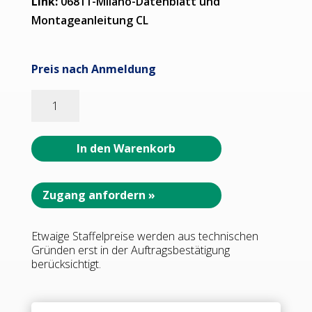
Link:
06811-Milano-Datenblatt und
Montageanleitung CL
Preis nach Anmeldung
06811_31
MILANO
Längsverbinder
G-
In den Warenkorb
W
180°
•
Zugang anfordern »
Basismaterial:
Messing
Etwaige Staffelpreise werden aus technischen
•
Gründen erst in der Auftragsbestätigung
Oberfläche:
berücksichtigt.
glanzverchromt
•
für