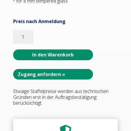
• for 8 mm tempered glass
Preis nach Anmeldung
06805_31
MILANO
Winkelverbinder
G-
In den Warenkorb
W
135°,
•
Zugang anfordern »
Basismaterial:
Messing
Etwaige Staffelpreise werden aus technischen
•
Gründen erst in der Auftragsbestätigung
Oberfläche:
berücksichtigt.
glanzverchromt
•
für
8
