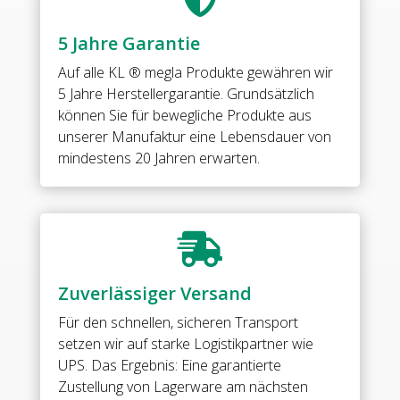
&
10
5 Jahre Garantie
mm
ESG
Auf alle
KL ® megla Produkte
gewähren wir
(Standard)
5 Jahre Herstellergarantie. Grundsätzlich
//
können Sie für bewegliche Produkte aus
MILANO
unserer Manufaktur eine Lebensdauer von
Connector
mindestens 20 Jahren erwarten.
g-
w135°
•
base:

brass
•
Zuverlässiger Versand
finish:
bright
Für den schnellen, sicheren Transport
chrome
setzen wir auf starke Logistikpartner wie
•
UPS. Das Ergebnis: Eine garantierte
for
Zustellung von Lagerware am nächsten
8