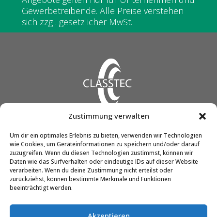
Gewerbetreibende. Alle Preise verstehen
sich zzgl. gesetzlicher MwSt.
Zustimmung verwalten
CLASSTEC GmbH & Co. KG
Um dir ein optimales Erlebnis zu bieten, verwenden wir Technologien
wie Cookies, um Geräteinformationen zu speichern und/oder darauf
Friedrich-Engels-Str. 12
zuzugreifen. Wenn du diesen Technologien zustimmst, können wir
51545 Waldbröl
Daten wie das Surfverhalten oder eindeutige IDs auf dieser Website
verarbeiten. Wenn du deine Zustimmung nicht erteilst oder
zurückziehst, können bestimmte Merkmale und Funktionen
beeinträchtigt werden.
Telefon:
02291 / 90298-0
E-Mail:
info@classtec.de
Akzeptieren