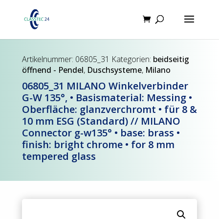
Products
search
Artikelnummer:
06805_31
Kategorien:
beidseitig
öffnend - Pendel
,
Duschsysteme
,
Milano
06805_31 MILANO Winkelverbinder
G-W 135°, • Basismaterial: Messing •
Oberfläche: glanzverchromt • für 8 &
10 mm ESG (Standard) // MILANO
Connector g-w135° • base: brass •
finish: bright chrome • for 8 mm
tempered glass