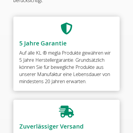
berücksichtigt.
matt•
mit
Hochkantanschraubplatte•
nach

innen
öffnend•
5 Jahre Garantie
für
Glasdicke
Auf alle
KL ® megla Produkte
gewähren wir
8
5 Jahre Herstellergarantie. Grundsätzlich
mm
können Sie für bewegliche Produkte aus
(Standard)•
unserer Manufaktur eine Lebensdauer von
mit
mindestens 20 Jahren erwarten.
Vollabdeckung*ersetzt
Artikel
06416*Shower
door

hinge,
g-
Zuverlässiger Versand
w