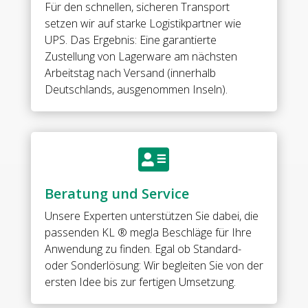
90°Opens
Für den schnellen, sicheren Transport
inwardsFor
setzen wir auf starke Logistikpartner wie
8
UPS. Das Ergebnis: Eine garantierte
mm
Zustellung von Lagerware am nächsten
tempered
Arbeitstag nach Versand (innerhalb
glass
Deutschlands, ausgenommen Inseln).
Menge

Beratung und Service
Unsere Experten unterstützen Sie dabei, die
passenden KL ® megla Beschläge für Ihre
Anwendung zu finden. Egal ob Standard-
oder Sonderlösung: Wir begleiten Sie von der
ersten Idee bis zur fertigen Umsetzung.