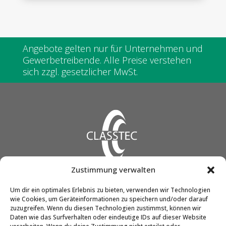
Angebote gelten nur für Unternehmen und
Gewerbetreibende. Alle Preise verstehen
sich zzgl. gesetzlicher MwSt.
Zustimmung verwalten
CLASSTEC GmbH & Co. KG
Um dir ein optimales Erlebnis zu bieten, verwenden wir Technologien
wie Cookies, um Geräteinformationen zu speichern und/oder darauf
Friedrich-Engels-Str. 12
zuzugreifen. Wenn du diesen Technologien zustimmst, können wir
51545 Waldbröl
Daten wie das Surfverhalten oder eindeutige IDs auf dieser Website