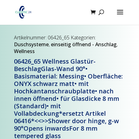
Products
search
Artikelnummer:
06426_65
Kategorien:
Duschsysteme
,
einseitig öffnend - Anschlag
,
Wellness
06426_65 Wellness Glastür-
BeschlagGlas-Wand 90°•
Basismaterial: Messing• Oberfläche:
ONYX schwarz matt• mit
Hochkantanschraubplatte• nach
innen öffnend• für Glasdicke 8 mm
(Standard)• mit
Vollabdeckung*ersetzt Artikel
06416*<<>>Shower door hinge, g-w
90°Opens inwardsFor 8 mm
tempered glass