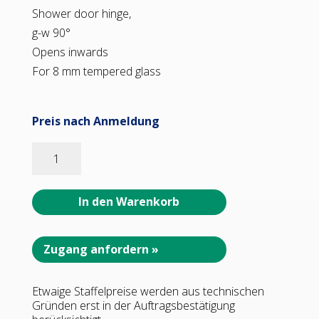
Shower door hinge,
g-w 90°
Opens inwards
For 8 mm tempered glass
Preis nach Anmeldung
06426_65
Wellness
Glastür-
BeschlagGlas-
In den Warenkorb
Wand
90°•
Basismaterial:
Zugang anfordern »
Messing•
Oberfläche:
Etwaige Staffelpreise werden aus technischen
ONYX
Gründen erst in der Auftragsbestätigung
schwarz