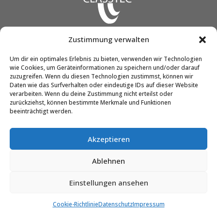
Zustimmung verwalten
CLASSTEC GmbH & Co. KG
Um dir ein optimales Erlebnis zu bieten, verwenden wir Technologien
Friedrich-Engels-Str. 12
wie Cookies, um Geräteinformationen zu speichern und/oder darauf
51545 Waldbröl
zuzugreifen. Wenn du diesen Technologien zustimmst, können wir
Daten wie das Surfverhalten oder eindeutige IDs auf dieser Website
verarbeiten. Wenn du deine Zustimmung nicht erteilst oder
zurückziehst, können bestimmte Merkmale und Funktionen
Telefon:
02291 / 90298-0
beeinträchtigt werden.
E-Mail:
info@classtec.de
Akzeptieren
AGB
Ablehnen
Impressum
Datenschutz
Einstellungen ansehen
Cookie-Richtlinie
Datenschutz
Impressum