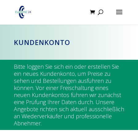
Products
search
KUNDENKONTO
Bitte loggen Sie sich ein oder erstellen Sie
ein neues Kundenkonto, um Preise zu
sehen und Bestellungen ausführen zu
können. Vor einer Freischaltung eines
neuen Kundenkontos führen wir zunächst
eine Prüfung Ihrer Daten durch. Unsere
Angebote richten sich aktuell ausschließlich
an Wiederverkäufer und professionelle
Abnehmer.