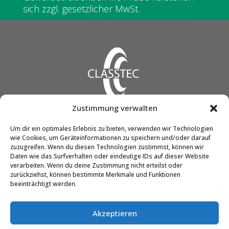
sich zzgl. gesetzlicher MwSt.
Zustimmung verwalten
CLASSTEC GmbH & Co. KG
Um dir ein optimales Erlebnis zu bieten, verwenden wir Technologien
wie Cookies, um Geräteinformationen zu speichern und/oder darauf
Friedrich-Engels-Str. 12
zuzugreifen. Wenn du diesen Technologien zustimmst, können wir
51545 Waldbröl
Daten wie das Surfverhalten oder eindeutige IDs auf dieser Website
verarbeiten. Wenn du deine Zustimmung nicht erteilst oder
zurückziehst, können bestimmte Merkmale und Funktionen
beeinträchtigt werden.
Telefon:
02291 / 90298-0
E-Mail:
info@classtec.de
Akzeptieren